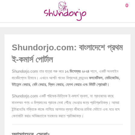
0
Shundorjo.com: বাংলাদেশে প্রথম
ই-কমার্স পোর্টাল
Shundorjo.com তার যাত্রা শুরু করে
১২ ডিসেম্বর ২০২৪
সালে, একটি অনলাইন
মার্কেটপ্লেস হিসাবে। এখানে আপনি পাবেন বিশ্বসেরা ব্র্যান্ডের
কসমেটিকস, মেডিকেটেড,
উইমেন্স কেয়ার, বেবি কেয়ার, স্কিন কেয়ার, হেলথ কেয়ার এবং বিউটি প্রোডাক্ট।
Shundorjo.com একটি পরিষেবা-ভিত্তিক ই-কমার্স ব্যবসা, যা গ্রাহকদের কাছে
মানসম্মত পণ্য ও বিশ্বমানের গ্রাহক সেবা পৌঁছে দেওয়ার জন্য প্রতিশ্রুতিবদ্ধ। আমরা
ইন্টারনেটের শক্তিকে কাজে লাগিয়ে আপনার ব্যস্ত জীবনের চাহিদা মেটাতে এবং ঘরে বসে
কেনাকাটা করার অভিজ্ঞতাকে সহজতর করতে প্রতিজ্ঞাবদ্ধ।